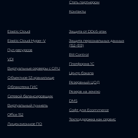
Стать партнером
Контакты
Elastic Cloud
Защита от DDoS-атак
Elastic Cloud Hyper-V
Защита персональных данных
(152-ФЗ)
Пул ресурсов
Bill Control
VDI
Платформа 1С
Виртуальные серверы с GPU
Центр бэкапа
Объектное S3 хранилище
Резервный ЦОД
Облакотека ГИС
Резерв на землю
Сетевой балансировщик
DMS
Виртуальный туннель
Софт для Ecommerce
Office 152
Техподдержка как сервис
Лицензионное ПО