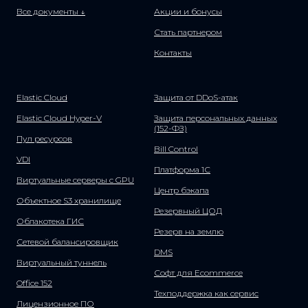
Все документы ↓
Акции и бонусы
Стать партнером
Контакты
Elastic Cloud
Защита от DDoS-атак
Elastic Cloud Hyper-V
Защита персональных данных
(152-ФЗ)
Пул ресурсов
Bill Control
VDI
Платформа 1С
Виртуальные серверы с GPU
Центр бэкапа
Объектное S3 хранилище
Резервный ЦОД
Облакотека ГИС
Резерв на землю
Сетевой балансировщик
DMS
Виртуальный туннель
Софт для Ecommerce
Office 152
Техподдержка как сервис
Лицензионное ПО