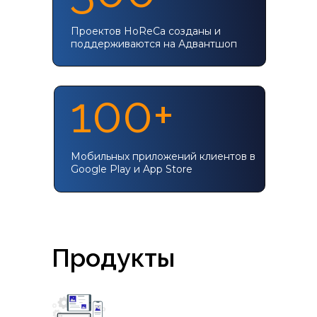
Проектов HoReCa созданы и
поддерживаются на Адвантшоп
100+
Мобильных приложений клиентов в
Google Play и App Store
Продукты