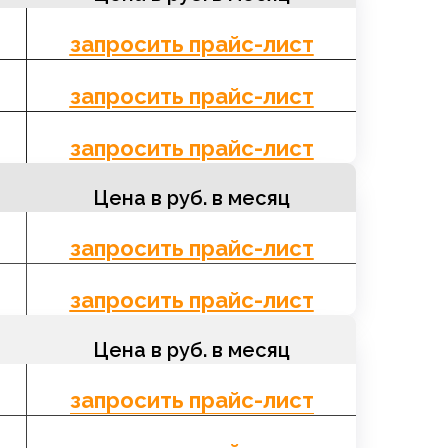
запросить прайс-лист
программного продукта за
запросить прайс-лист
вных в AD в течение всего
запросить прайс-лист
Hyper‑V»
в любой редакции и
Цена в руб. в месяц
лнительном оборудовании
запросить прайс-лист
ся приложение Sharepoint
ругих платформах,
запросить прайс-лист
ирования, конфигурирования
ессоров (физические
ицензий – 4 шт. (8 ядер).
Цена в руб. в месяц
 пользователи не оплачивают
льных процессоров ВМ не
запросить прайс-лист