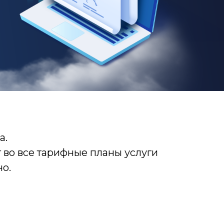
а.
 во все тарифные планы услуги
но.