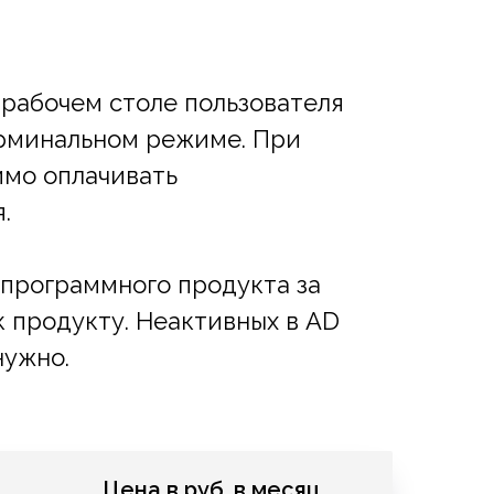
ом рабочем столе пользователя
ерминальном режиме. При
имо оплачивать
.
программного продукта за
к продукту. Неактивных в AD
нужно.
Цена в руб. в месяц