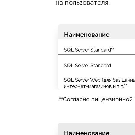
на пользователя.
Наименование
SQL Server Standard**
SQL Server Standard
SQL Server Web (для баз данн
интернет-магазинов и т.п.)**
**Согласно лицензионной 
Exchange / SharePoint 
Прежде чем планировать
Наименование