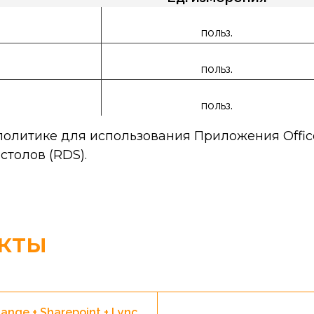
польз.
польз.
польз.
олитике для использования Приложения Offic
столов (RDS).
кты
ange + Sharepoint + Lync