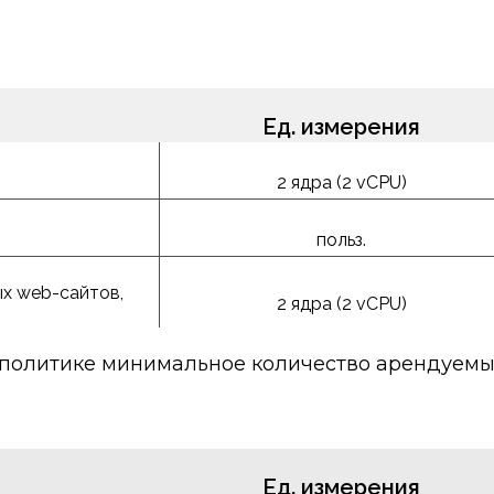
Ед. измерения
2 ядра (2 vCPU)
польз.
ых web-сайтов,
2 ядра (2 vCPU)
политике минимальное количество арендуемых л
/ Lync Server***
 размещение Exchange, SharePoint или 
Ед. измерения