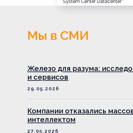
System Center Datacenter**
Дополнительные сервисы
копирование») уже вкл
**Согласно лицензионной 
Мы в СМИ
Оплачивать использован
собственная копия Syst
Для смешанного размещен
Железо для разума: исслед
System Center).
и сервисов
29.05.2026
Компании отказались массо
интеллектом
27.05.2026