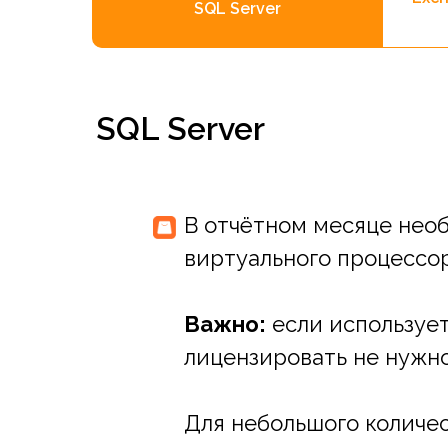
SQL Server
SQL Server
В отчётном месяце необ
виртуального процессор
Важно:
если используете
лицензировать не нужно
Для небольшого количес