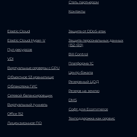
Стать партнером
Контакты
Elastic Cloud
Защита от DDoS-атак
Elastic Cloud Hyper-V
Защита персональных данных
(152-ФЗ)
Пул ресурсов
Bill Control
VDI
Платформа 1С
Виртуальные серверы с GPU
Центр бэкапа
Объектное S3 хранилище
Резервный ЦОД
Облакотека ГИС
Резерв на землю
Сетевой балансировщик
DMS
Виртуальный туннель
Софт для Ecommerce
Office 152
Техподдержка как сервис
Лицензионное ПО