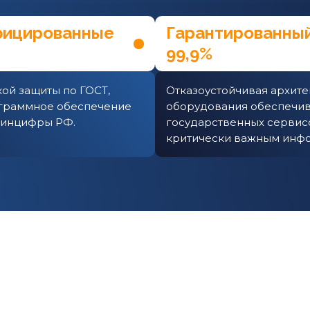
фицированные
Гарантированный
99,9%
ой защиты по ГОСТ,
Отказоустойчивая архите
граммное обеспечение
оборудования обеспечив
Минцифры РФ.
государственных сервисо
критически важным инф