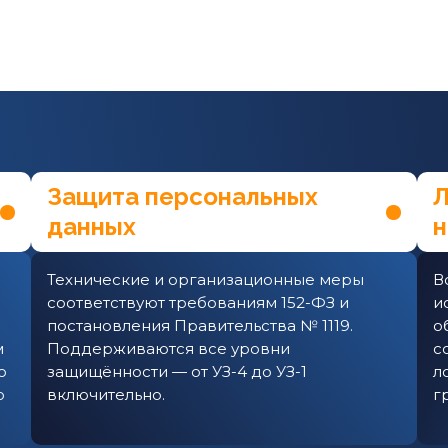
Защита персональных
Л
данных
н
Технические и организационные меры
В
соответствуют требованиям 152-ФЗ и
и
постановления Правительства № 1119.
о
м
Поддерживаются все уровни
с
ю
защищённости — от УЗ-4 до УЗ-1
л
о
включительно.
г