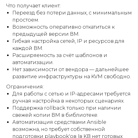
Добро пожаловать,
Что получает клиент:
Terraform
Переезд без потери данных, с минимальным
А у нас пополнение — не так давно
мы добавили Terraform в экосистему
простоем.
Облакотеки. Уже даже появился
Возможность оперативно откатиться к
первый фидбек. Сегодня раскроем
предыдущей версии ВМ.
все карты: зачем это было сделано,
как все прошло, что говорят
Гибкая настройка сетей, IP и ресурсов для
клиенты и какие планы на будущее.
каждой ВМ.
Расширяемость за счёт шаблонов и
автоматизации.
Нет зависимости от вендора — дальнейшее
развитие инфраструктуры на KVM свободно.
Ограничения:
Для работы с сетью и IP-адресами требуется
ручная настройка в некоторых сценариях.
Поддержка rollback только при наличии
свежей копии ВМ в библиотеке.
Первый ИИ-министр:
Автоматизация средствами Ansible
албанский эксперимент
возможна, но требует собственной
Албания стала
первой страной,
подготовки playbook'ов (в KB нет готовых