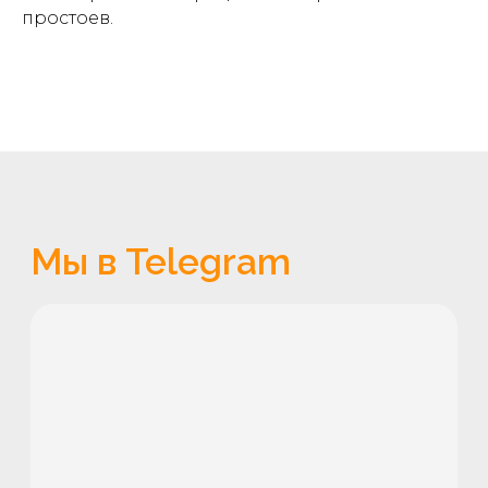
сервис. Сегодня поговорим с
простоев.
Оксаной Новицкой о том, что же
происходит дальше.