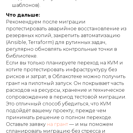
официально назначившей
шаблонов).
искусственный интеллект на
должность члена правительства.
Что дальше:
Новый цифровой «министр» по имени
Диэлла будет отвечать за
Рекомендуем после миграции
государственные закупки. Мол, это
протестировать аварийное восстановление из
поможет сделать тендеры
резервных копий, закрепить автоматизацию
свободными от коррупции.
(Ansible, Terraform) для рутинных задач,
регулярно обновлять контрольные точки в
библиотеке.
Если вы только планируете переход на KVM и
хотите протестировать инфраструктуру без
рисков и затрат, в Облакотеке можно получить
грант на пилотный запуск. Он покрывает часть
расходов на ресурсы, хранение и техническое
сопровождение в период тестовой миграции.
Это отличный способ убедиться, что KVM
Жизнь после релиза: все
подойдёт вашему проекту, прежде чем
только начинается
принимать решение о полном переходе.
Чуть раньше мы рассказывали,
Оставьте заявку
на грант
— и мы поможем
какой путь от идеи и до первого
запуска проходит облачный
спланировать миграцию без стресса и