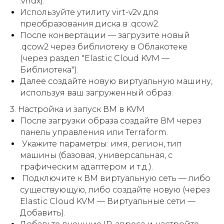
.vhdx).
Используйте утилиту virt-v2v для
преобразования диска в .qcow2.
После конвертации — загрузите новый
.qcow2 через библиотеку в Облакотеке
(через раздел "Elastic Cloud KVM —
Библиотека").
Далее создайте новую виртуальную машину,
используя ваш загруженный образ.
3. Настройка и запуск ВМ в KVM
После загрузки образа создайте ВМ через
панель управления или Terraform.
Укажите параметры: имя, регион, тип
машины (базовая, универсальная, с
графическим адаптером и т.д.).
Подключите к ВМ виртуальную сеть — либо
существующую, либо создайте новую (через
Elastic Cloud KVM — Виртуальные сети —
Добавить).